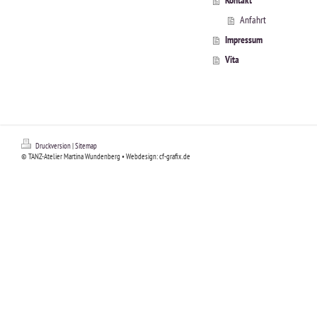
Kontakt
Anfahrt
Impressum
Vita
Druckversion
|
Sitemap
© TANZ-Atelier Martina Wundenberg • Webdesign: cf-grafix.de