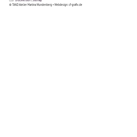
Druckversion
|
Sitemap
© TANZ-Atelier Martina Wundenberg • Webdesign: cf-grafix.de