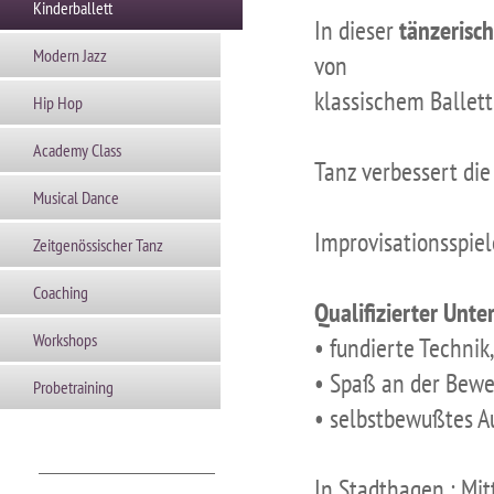
Kinderballett
In dieser
tänzerisch
Modern Jazz
von
klassischem Ballet
Hip Hop
Academy Class
Tanz verbessert die
Musical Dance
Improvisationsspiele
Zeitgenössischer Tanz
Coaching
Qualifizierter Unter
Workshops
• fundierte Technik,
• Spaß an der Bew
Probetraining
• selbstbewußtes Au
In Stadthagen : Mi