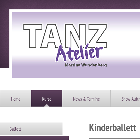
Home
Kurse
News & Termine
Show-Auftri
Kinderballett
Ballett