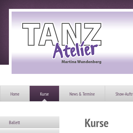
Home
Kurse
News & Termine
Show-Auftri
Kurse
Ballett