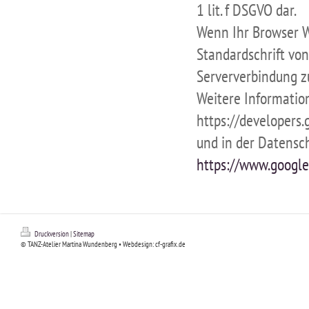
1 lit. f DSGVO dar.
Wenn Ihr Browser We
Standardschrift vo
Serververbindung zu
Weitere Informatio
https://developers.
und in der Datensc
https://www.google
Druckversion
|
Sitemap
© TANZ-Atelier Martina Wundenberg • Webdesign: cf-grafix.de