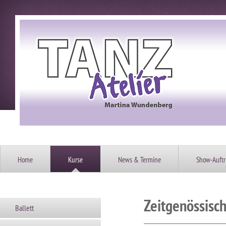
Home
Kurse
News & Termine
Show-Auftri
Zeitgenössisch
Ballett